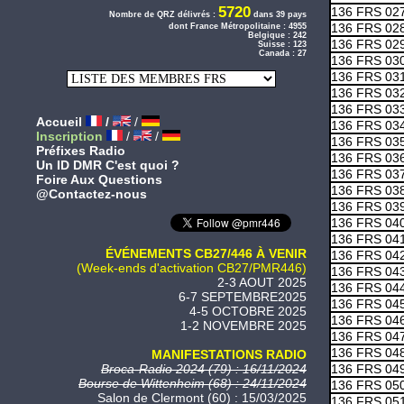
5720
136 FRS 02
Nombre de QRZ délivrés :
dans 39 pays
136 FRS 02
dont France Métropolitaine : 4955
Belgique : 242
136 FRS 02
Suisse : 123
Canada : 27
136 FRS 03
136 FRS 03
136 FRS 03
136 FRS 03
Accueil
/
/
136 FRS 03
Inscription
/
/
136 FRS 03
Préfixes Radio
136 FRS 03
Un ID DMR C'est quoi ?
136 FRS 03
Foire Aux Questions
136 FRS 03
@Contactez-nous
136 FRS 03
136 FRS 04
136 FRS 04
ÉVÉNEMENTS CB27/446 À VENIR
136 FRS 04
(Week-ends d'activation CB27/PMR446)
136 FRS 04
2-3 AOUT 2025
136 FRS 04
6-7 SEPTEMBRE2025
136 FRS 04
4-5 OCTOBRE 2025
136 FRS 04
1-2 NOVEMBRE 2025
136 FRS 04
136 FRS 04
MANIFESTATIONS RADIO
136 FRS 04
Broca-Radio 2024 (79) : 16/11/2024
Bourse de Wittenheim (68) : 24/11/2024
136 FRS 05
Salon de Clermont (60) : 15/03/2025
136 FRS 05